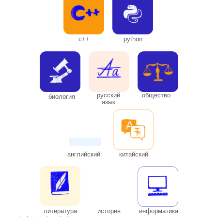
с++
python
Сканируй QR или
переходи по
ссылке
и
выигрывай призы в честь
русский
общество
биология
открытия!
язык
английский
китайский
литература
история
информатика